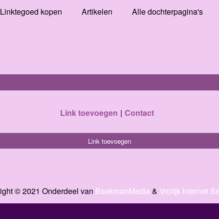
Linktegoed kopen
Artikelen
Alle dochterpagina's
Link toevoegen
Contact
Link toevoegen
ight © 2021 Onderdeel van
BaakmanMedia
&
Vrolijk Internet S